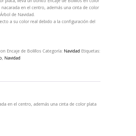
r plata, lleva un bonito Encaje de Bolillos en color
 nacarada en el centro, además una cinta de color
 Árbol de Navidad.
ecto a su color real debido a la configuración del
con Encaje de Bolillos
Categoría:
Navidad
Etiquetas:
o
,
Navidad
rada en el centro, además una cinta de color plata