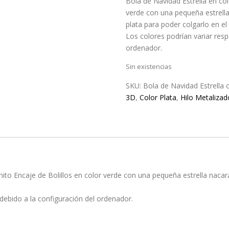
Bola de Navidad Estrella en colo
verde con una pequeña estrella
plata para poder colgarlo en el
Los colores podrían variar resp
ordenador.
Sin existencias
SKU:
Bola de Navidad Estrella 
3D
,
Color Plata
,
Hilo Metalizad
onito Encaje de Bolillos en color verde con una pequeña estrella naca
 debido a la configuración del ordenador.