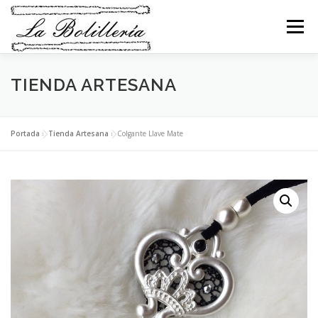
Saltar
al
Menú
contenido
TIENDA ARTESANA
INICIO
ABANICOS
BEBÉS
BOLSOS
COLLARES
PENDIENTES
BROCHES
Portada
»
Tienda Artesana
»
Colgante Llave Mate
PULSERAS
ANILLOS
LLAVEROS
RELIGIOSO
NAVIDAD
MI CESTA