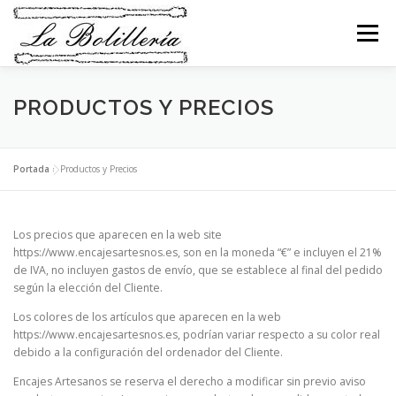
Saltar
al
Menú
contenido
TIENDA LA BOLILLERÍA
TIENDA ARTESANA
PRODUCTOS Y PRECIOS
SERVICIOS
ENCUENTROS
NOVEDADES
Portada
»
Productos y Precios
CONTACTO
MI CESTA
Los precios que aparecen en la web site
https://www.encajesartesnos.es, son en la moneda “€” e incluyen el 21%
de IVA, no incluyen gastos de envío, que se establece al final del pedido
según la elección del Cliente.
Los colores de los artículos que aparecen en la web
https://www.encajesartesnos.es, podrían variar respecto a su color real
debido a la configuración del ordenador del Cliente.
Encajes Artesanos se reserva el derecho a modificar sin previo aviso