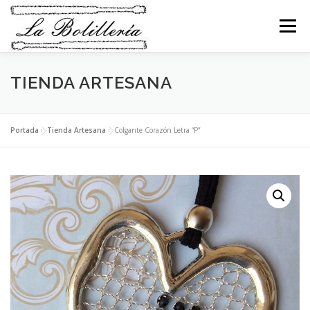
Saltar
al
Menú
contenido
TIENDA ARTESANA
INICIO
ABANICOS
BEBÉS
BOLSOS
COLLARES
PENDIENTES
BROCHES
Portada
»
Tienda Artesana
»
Colgante Corazón Letra “P”
PULSERAS
ANILLOS
LLAVEROS
RELIGIOSO
NAVIDAD
MI CESTA