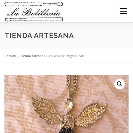
Saltar
al
Menú
contenido
TIENDA ARTESANA
INICIO
ABANICOS
BEBÉS
BOLSOS
COLLARES
PENDIENTES
BROCHES
Portada
»
Tienda Artesana
»
Collar Ángel Negro y Plata
PULSERAS
ANILLOS
LLAVEROS
RELIGIOSO
NAVIDAD
MI CESTA