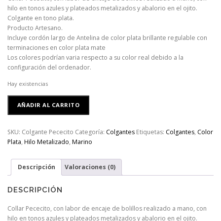
hilo en tonos azules y plateados metalizados y abalorio en el ojito.
Colgante en tono plata.
Producto Artesano.
Incluye cordón largo de Antelina de color plata brillante regulable con
terminaciones en color plata mate
Los colores podrían varia respecto a su color real debido a la
configuración del ordenador.
Hay existencias
Collar
AÑADIR AL CARRITO
Pececito
cantidad
SKU:
Colgante Pececito
Categoría:
Colgantes
Etiquetas:
Colgantes
,
Color
Plata
,
Hilo Metalizado
,
Marino
Descripción
Valoraciones (0)
DESCRIPCIÓN
Collar Pececito, con labor de encaje de bolillos realizado a mano, con
hilo en tonos azules y plateados metalizados y abalorio en el ojito.