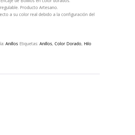
 Encaje de Bolillos en color dorados.
y regulable. Producto Artesano.
ecto a su color real debido a la configuración del
ía:
Anillos
Etiquetas:
Anillos
,
Color Dorado
,
Hilo