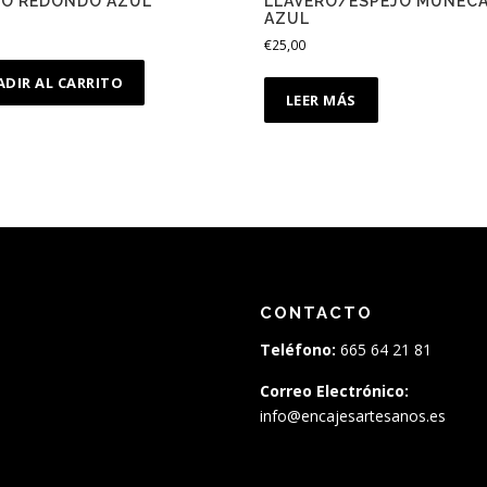
LO REDONDO AZUL
LLAVERO/ESPEJO MUÑECA
AZUL
€
25,00
ADIR AL CARRITO
LEER MÁS
CONTACTO
Teléfono:
665 64 21 81
Correo Electrónico:
info@encajesartesanos.es