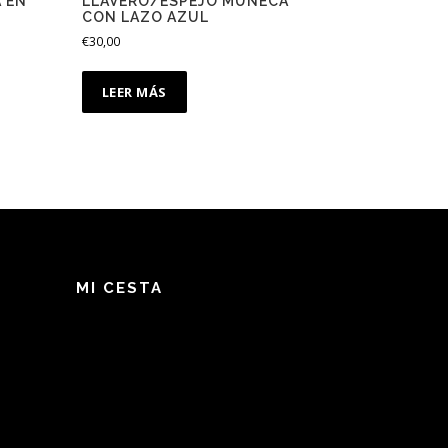
 EN
LLAVERO/ESPEJO MUÑECA
CON LAZO AZUL
€
30,00
LEER MÁS
MI CESTA