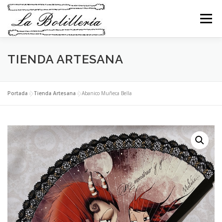
Saltar
al
Menú
contenido
TIENDA ARTESANA
INICIO
ABANICOS
BEBÉS
BOLSOS
COLLARES
PENDIENTES
BROCHES
Portada
»
Tienda Artesana
»
Abanico Muñeca Bella
PULSERAS
ANILLOS
LLAVEROS
RELIGIOSO
NAVIDAD
MI CESTA