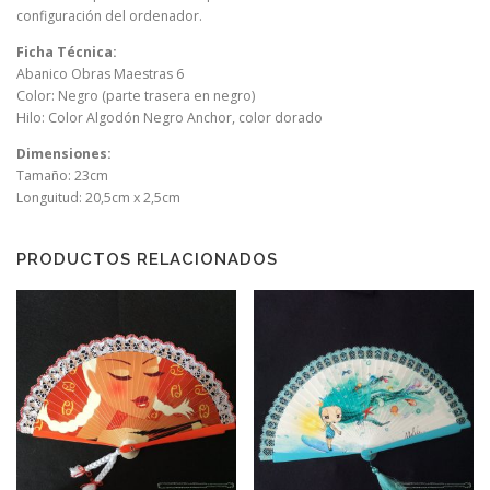
configuración del ordenador.
Ficha Técnica:
Abanico Obras Maestras 6
Color: Negro (parte trasera en negro)
Hilo: Color Algodón Negro Anchor, color dorado
Dimensiones:
Tamaño: 23cm
Longuitud: 20,5cm x 2,5cm
PRODUCTOS RELACIONADOS