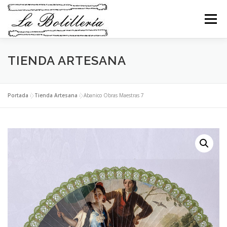
Saltar
al
Menú
contenido
TIENDA ARTESANA
INICIO
ABANICOS
BEBÉS
BOLSOS
COLLARES
PENDIENTES
BROCHES
Portada
»
Tienda Artesana
»
Abanico Obras Maestras 7
PULSERAS
ANILLOS
LLAVEROS
RELIGIOSO
NAVIDAD
MI CESTA