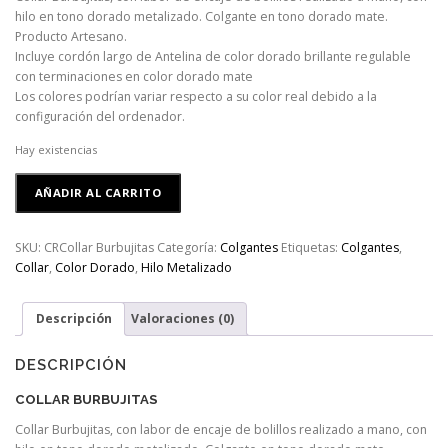
hilo en tono dorado metalizado. Colgante en tono dorado mate.
Producto Artesano.
Incluye cordón largo de Antelina de color dorado brillante regulable
con terminaciones en color dorado mate
Los colores podrían variar respecto a su color real debido a la
configuración del ordenador.
Hay existencias
Collar
AÑADIR AL CARRITO
Burbujitas
cantidad
SKU:
CRCollar Burbujitas
Categoría:
Colgantes
Etiquetas:
Colgantes
,
Collar
,
Color Dorado
,
Hilo Metalizado
Descripción
Valoraciones (0)
DESCRIPCIÓN
COLLAR BURBUJITAS
Collar Burbujitas, con labor de encaje de bolillos realizado a mano, con