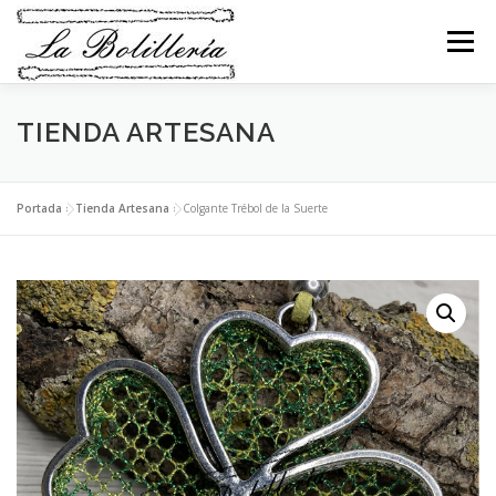
Saltar
al
Menú
contenido
TIENDA ARTESANA
INICIO
ABANICOS
BEBÉS
BOLSOS
COLLARES
PENDIENTES
BROCHES
Portada
»
Tienda Artesana
»
Colgante Trébol de la Suerte
PULSERAS
ANILLOS
LLAVEROS
RELIGIOSO
NAVIDAD
MI CESTA