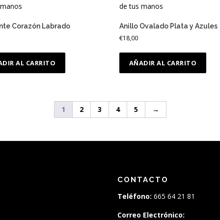
nte Corazón Labrado
Anillo Ovalado Plata y Azules
€
18,00
ADIR AL CARRITO
AÑADIR AL CARRITO
1
2
3
4
5
→
CONTACTO
Teléfono:
665 64 21 81
Correo Electrónico: