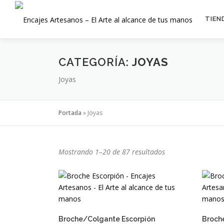
Saltar
al
TIEN
contenido
CATEGORÍA:
JOYAS
Joyas
Portada
»
Joyas
O
Mostrando 1–20 de 87 resultados
r
d
e
n
a
Broche/Colgante Escorpión
Broch
d