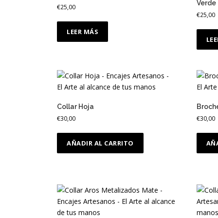
Verde
€
25,00
o
€
25,00
p
o
LEER MÁS
LE
r
l
o
s
ú
l
Collar Hoja
Broche
t
€
30,00
€
30,00
i
m
o
AÑADIR AL CARRITO
AÑ
s