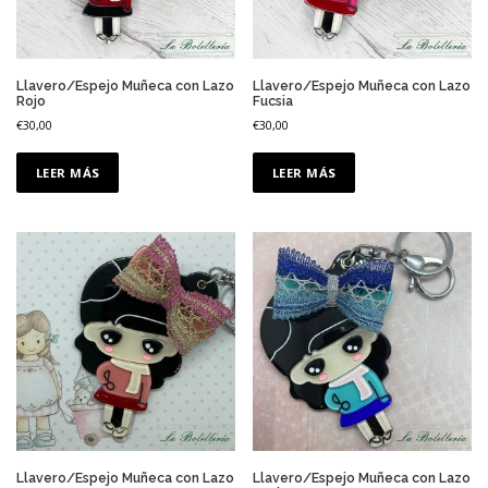
r
l
o
s
Llavero/Espejo Muñeca con Lazo
Llavero/Espejo Muñeca con Lazo
Rojo
Fucsia
ú
€
30,00
€
30,00
l
t
i
LEER MÁS
LEER MÁS
m
o
s
Llavero/Espejo Muñeca con Lazo
Llavero/Espejo Muñeca con Lazo