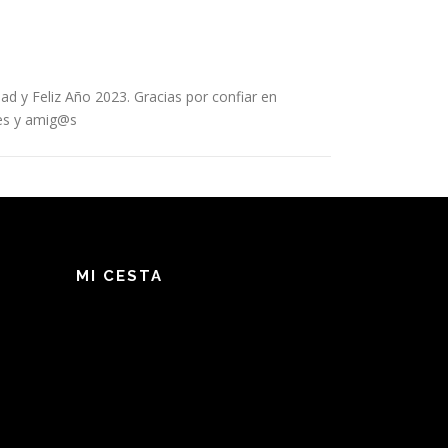
d y Feliz Año 2023. Gracias por confiar en
res y amig@s
MI CESTA