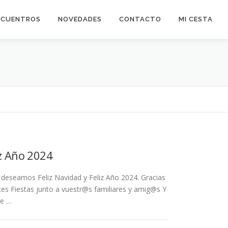
NCUENTROS
NOVEDADES
CONTACTO
MI CESTA
iz Año 2024
deseamos Feliz Navidad y Feliz Año 2024. Gracias
ices Fiestas junto a vuestr@s familiares y amig@s Y
se …