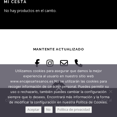
MI CESTA
No hay productos en el carrito.
MANTENTE ACTUALIZADO
Utilizamos cookies para asegurar que damos la mejor
experiencia al usuario en nuestro sitio web
www.encajesartesanos.es No se utilizarán las cookies para
recoger información de carácter personal. Puedes permitir su
uso o rechazarlo, también puedes cambiar la configuración
siempre que lo desees. Encontrará más información y la forma
Copyright © 2025 | La Bolillería - Encajes Artesanos - El Arte al
de modificar la configuración en nuestra Política de Cookies.
alcance de tus Manos
Aceptar
No
Política de privacidad