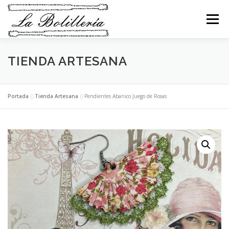
Saltar
al
Menú
contenido
TIENDA ARTESANA
INICIO
ABANICOS
BEBÉS
BOLSOS
COLLARES
PENDIENTES
BROCHES
Portada
»
Tienda Artesana
»
Pendientes Abanico Juego de Rosas
PULSERAS
ANILLOS
LLAVEROS
RELIGIOSO
NAVIDAD
MI CESTA