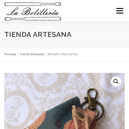
Saltar
al
Menú
contenido
TIENDA ARTESANA
INICIO
ABANICOS
BEBÉS
BOLSOS
COLLARES
PENDIENTES
BROCHES
Portada
»
Tienda Artesana
»
Monedero Mochila Flor
PULSERAS
ANILLOS
LLAVEROS
RELIGIOSO
NAVIDAD
MI CESTA