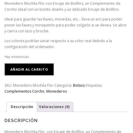
Monedero Mochila Flor con Encaje de Bolillos, un Complemento de
Corcho ideal con un bonito diseño y un delicado Encaje de Bolillos.
Ideal para guardar las llaves, monedas, etc… lleva un aro para poder
poner las llaves y mosquetón para poder colgarlo si se desea. Se abre
y cierra con lazo y broche.
Los colores podrían variar respecto a su color real debido a la
configuración del ordenador.
Hay existencias
Monedero
AÑADIR AL CARRITO
Mochila
Flor
cantidad
SKU:
Monedero Mochila Flor
Categoría:
Bolsos
Etiquetas:
Complementos Corcho
,
Monederos
Descripción
Valoraciones (0)
DESCRIPCIÓN
Monedero Mochila Flor, con Encaje de Bolillos, un Complemento de