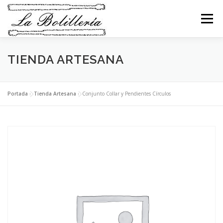
Saltar
al
Menú
contenido
TIENDA ARTESANA
TIENDA LA BOLILLERÍA
TIENDA ARTESANA
SERVICIOS
ENCUENTROS
NOVEDADES
Portada
»
Tienda Artesana
»
Conjunto Collar y Pendientes Círculos
CONTACTO
MI CESTA