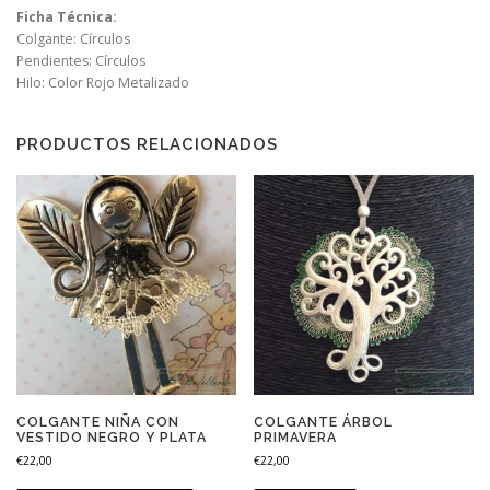
Ficha Técnica:
Colgante: Círculos
Pendientes: Círculos
Hilo: Color Rojo Metalizado
PRODUCTOS RELACIONADOS
COLGANTE NIÑA CON
COLGANTE ÁRBOL
VESTIDO NEGRO Y PLATA
PRIMAVERA
€
22,00
€
22,00