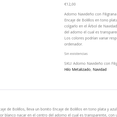
€
12,00
Adorno Navideño con Filigrana P
Encaje de Bolillos en tono plat
colgarlo en el Árbol de Navidad
del adorno el cual es transpare
Los colores podrían variar resp
ordenador.
Sin existencias
SKU:
Adorno Navideño con Filig
Hilo Metalizado
,
Navidad
je de Bolillos, lleva un bonito Encaje de Bolillos en tono plata y az
lor blanco nacar en el centro del adorno el cual es transparente, con u