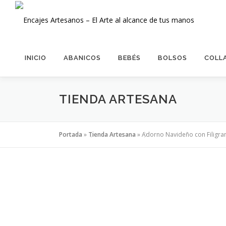
Saltar
al
contenido
INICIO
ABANICOS
BEBÉS
BOLSOS
COLL
TIENDA ARTESANA
Portada
»
Tienda Artesana
»
Adorno Navideño con Filigran