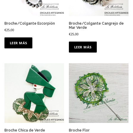
r
l
o
s
Broche/Colgante Escorpión
Broche/Colgante Cangrejo de
Mar Verde
ú
€
25,00
€
25,00
l
t
LEER MÁS
i
LEER MÁS
m
o
s
Broche Chica de Verde
Broche Flor